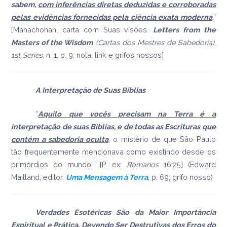
sabem,
com inferências diretas deduzidas e corroboradas
pelas evidências fornecidas pela ciência exata moderna
.”
[Mahachohan, carta com Suas visões.
Letters from the
Masters of the Wisdom
(Cartas dos Mestres de Sabedoria)
,
1st Series
, n. 1, p. 9; nota, link e grifos nossos]
A Interpretação de Suas Bíblias
“
Aquilo que vocês precisam na Terra é a
interpretação de suas Bíblias, e de todas as Escrituras que
contém a sabedoria oculta
, o mistério de que São Paulo
tão frequentemente mencionava como existindo desde os
primórdios do mundo.” [P. ex:
Romanos
16:25] (Edward
Maitland, editor.
Uma Mensagem à Terra
, p. 69; grifo nosso)
Verdades Esotéricas São da Maior Importância
Espiritual e Prática, Devendo Ser Destrutivas dos Erros do