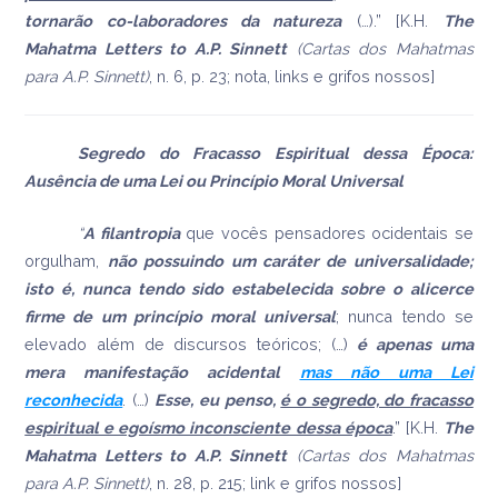
tornarão co-laboradores da natureza
(…).” [K.H.
The
Mahatma Letters to A.P. Sinnett
(Cartas dos Mahatmas
para A.P. Sinnett)
, n. 6, p. 23; nota, links e grifos nossos]
Segredo do Fracasso Espiritual dessa Época:
Ausência de uma Lei ou Princípio Moral Universal
“
A filantropia
que vocês pensadores ocidentais se
orgulham,
não possuindo um caráter de universalidade;
isto é, nunca tendo sido estabelecida sobre o alicerce
firme de um princípio moral universal
; nunca tendo se
elevado além de discursos teóricos; (…)
é apenas uma
mera manifestação acidental
mas não uma Lei
reconhecida
. (…)
Esse, eu penso,
é o segredo, do fracasso
espiritual e egoísmo inconsciente dessa época
.” [K.H.
The
Mahatma Letters to A.P. Sinnett
(Cartas dos Mahatmas
para A.P. Sinnett)
, n. 28, p. 215; link e grifos nossos]