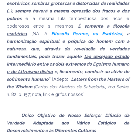
exotéricos, sombras grotescas e distorcidas de realidades
(…), sempre haverá a mesma opressão dos fracos e dos
pobres
e a mesma luta tempestuosa dos ricos e
poderosos entre si mesmos.
É somente
a filosofia
esotérica
,
[NA: A
Filosofia Perene, ou Esotérica
]
a
harmonização espiritual e psíquica do homem com a
natureza, que, através da revelação de verdades
fundamentais, pode trazer aquele
tão desejado estado
intermediário entre os dois extremos do Egoísmo humano
e do Altruísmo divino
e, finalmente, conduzir ao alívio do
sofrimento humano
.” [Adepto.
Letters from the Masters of
the Wisdom
(Cartas dos Mestres de Sabedoria)
,
2nd Series
,
n. 82, p. 157; nota, link e grifos nossos]
Único Objetivo de Nosso Esforço: Difusão da
Verdade Adaptada aos Vários Estágios de
Desenvolvimento e às Diferentes Culturas