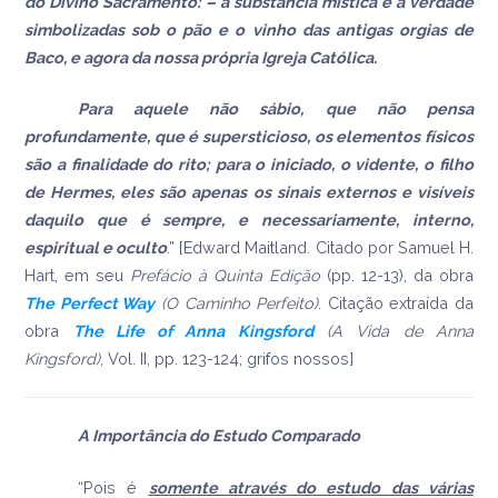
do Divino Sacramento: – a substância mística e a verdade
simbolizadas sob o pão e o vinho das antigas orgias de
Baco, e agora da nossa própria Igreja Católica.
Para aquele não sábio, que não pensa
profundamente, que é supersticioso, os elementos físicos
são a finalidade do rito; para o iniciado, o vidente, o filho
de Hermes, eles são apenas os sinais externos e visíveis
daquilo que é sempre, e necessariamente, interno,
espiritual e oculto
.” [Edward Maitland. Citado por Samuel H.
Hart, em seu
Prefácio à Quinta Edição
(pp. 12-13), da obra
The Perfect Way
(O Caminho Perfeito)
. Citação extraída da
obra
The Life of Anna Kingsford
(A Vida de Anna
Kingsford)
, Vol. II, pp. 123-124; grifos nossos]
A Importância do Estudo Comparado
“Pois é
somente através do estudo das várias