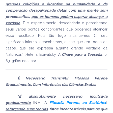
grandes religiões e filosofias da humanidade e da
comparação desapaixonada
delas com uma mente sem
preconceitos,
que os homens podem esperar alcançar a
verdade
. E é especialmente descobrindo e percebendo
seus vários pontos concordantes que podemos alcançar
esse resultado. Pois tão logo alcancemos (…) seu
significado interno, descobrimos, quase que em todos os
casos, que ele expressa alguma grande verdade da
Natureza.” (Helena Blavatsky.
A Chave para a Teosofia
, p.
63; grifos nossos
)
É Necessário Transmitir Filosofia Perene
Gradualmente, Com Inferências das Ciências Exatas
“
É absolutamente
necessário inculcá-la
gradualmente
[N.A.: A
Filosofia Perene, ou Esotérica
],
reforçando suas teorias
, fatos incontestáveis para os que