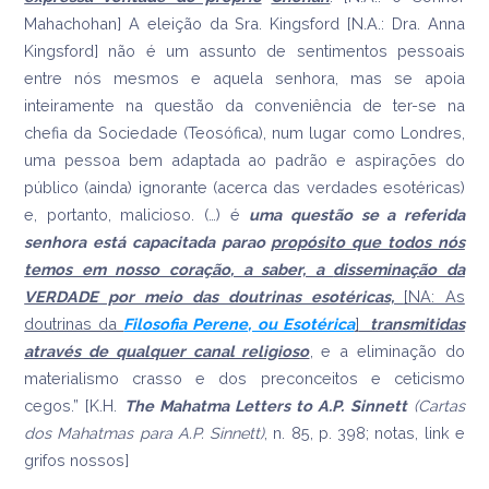
Mahachohan] A eleição da Sra. Kingsford [N.A.: Dra. Anna
Kingsford] não é um assunto de sentimentos pessoais
entre nós mesmos e aquela senhora, mas se apoia
inteiramente na questão da conveniência de ter-se na
chefia da Sociedade (Teosófica), num lugar como Londres,
uma pessoa bem adaptada ao padrão e aspirações do
público (ainda) ignorante (acerca das verdades esotéricas)
e, portanto, malicioso. (…) é
uma questão se a referida
senhora está capacitada para
o
propósito que todos nós
temos em nosso coração
, a saber, a
disseminação da
VERDADE por meio das doutrinas esotéricas,
[NA: As
doutrinas da
Filosofia Perene, ou Esotérica
]
transmitidas
através de qualquer canal religioso
, e a eliminação do
materialismo crasso e dos preconceitos e ceticismo
cegos.” [K.H.
The Mahatma Letters to A.P. Sinnett
(Cartas
dos Mahatmas para A.P. Sinnett)
, n. 85, p. 398; notas, link e
grifos nossos]