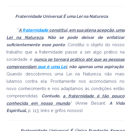
Fraternidade Universal É uma Lei na Natureza
“
A
fraternidade
constitui, em sua plena acepção, uma
Lei na Natureza
. Não se pode deixar de enfatizar
suficientemente esse ponto
. Constitui o objeto do nosso
trabalho que a fraternidade passe a ser algo prático na
sociedade, e
nunca se tornará prático até que as pessoas
compreendam
que é uma Le
i
, não apenas uma aspiração
.
Quando descobrimos uma Lei na Natureza, não mais
lutamos contra ela. Prontamente nos acomodamos no
novo conhecimento e nos adaptamos às condições então
compreendidas.
Contudo
,
a fraternidade é tão pouco
conhecida em nosso mundo
.” (Annie Besant.
A Vida
Espiritual,
p. 113; links e grifos nossos)
Fraternidade Universal É Única Fundação Segura