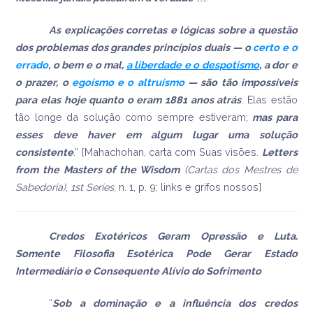
As explicações corretas e lógicas sobre a questão
dos problemas dos grandes princípios duais — o
certo e o
errado
, o bem e o mal,
a liberdade e o despotismo
, a dor e
o prazer, o
egoísmo e o altruísmo
— são tão impossíveis
para elas hoje quanto o eram 1881 anos atrás
. Elas estão
tão longe da solução como sempre estiveram;
mas para
esses deve haver em algum lugar uma solução
consistente
.” [Mahachohan, carta com Suas visões.
Letters
from the Masters of the Wisdom
(Cartas dos Mestres de
Sabedoria)
,
1st Series
, n. 1, p. 9; links e grifos nossos]
Credos Exotéricos Geram Opressão e Luta.
Somente Filosofia Esotérica Pode Gerar Estado
Intermediário e Consequente Alívio do Sofrimento
“
Sob a dominação e a influência dos credos