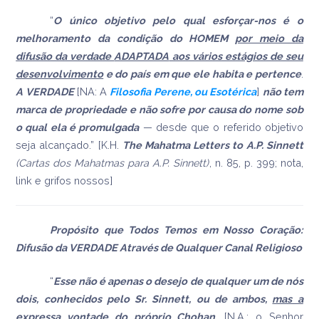
“
O único objetivo pelo qual esforçar-nos é o
melhoramento da condição do HOMEM
por meio da
difusão da verdade
ADAPTADA
aos vários estágios de seu
desenvolvimento
e do país em que ele habita e pertence
.
A VERDADE
[NA: A
Filosofia Perene, ou Esotérica
]
não tem
marca de propriedade
e não sofre por causa do nome sob
o qual ela é promulgada
— desde que o referido objetivo
seja alcançado.” [K.H.
The Mahatma Letters to A.P. Sinnett
(Cartas dos Mahatmas para A.P. Sinnett)
, n. 85, p. 399; nota,
link e grifos nossos]
Propósito que Todos Temos em Nosso Coração:
Difusão da VERDADE Através de Qualquer Canal Religioso
“
Esse não é apenas o desejo de qualquer um de nós
dois, conhecidos pelo Sr. Sinnett, ou de ambos,
mas a
expressa vontade do próprio
Chohan
. [N.A.: o Senhor