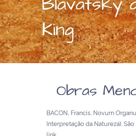
Blavatsky 
King
Obras Menc
BACON, Francis. Novum Organum
Interpretação da Natureza). São 
link…