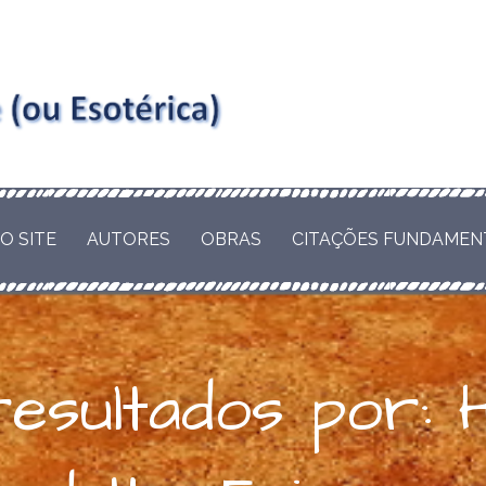
ene -
A METAFÍSICA E
M A REALIZAÇÃO
ação
OTÉRICA), DOS
O SITE
AUTORES
OBRAS
CITAÇÕES FUNDAMEN
S E LUGARES.
stica ou
esultados por: 